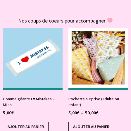
#POUR VOUS
Nos coups de coeurs pour accompagner
Gomme géante I ♥ Mistakes –
Pochette surprise (Adulte ou
Milan
enfant)
5,00
€
5,00
€
–
50,00
€
AJOUTER AU PANIER
AJOUTER AU PANIER