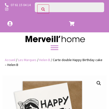
07 61 15 04 14
Accueil
/
Les Marques
/
Helen B
/ Carte double Happy Birthday cake
– Helen B