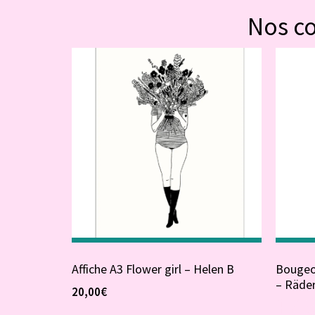
Nos c
Affiche A3 Flower girl – Helen B
Bougeoi
– Räde
20,00
€
17,