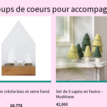
oups de coeurs pour accompa
r crèche bois et verre fumé
Set de 3 sapins en feutre –
r
Muskhane
95
€
42,00
€
10,77
€