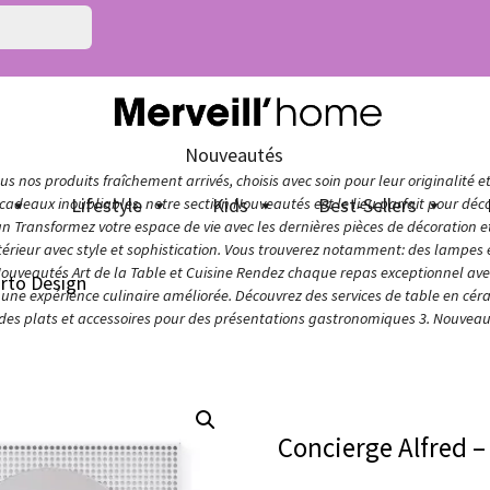
Nouveautés
s nos produits fraîchement arrivés, choisis avec soin pour leur originalité e
n
Lifestyle
Kids
Best-Sellers
adeaux inoubliables, notre section Nouveautés est le lieu parfait pour décou
ign Transformez votre espace de vie avec les dernières pièces de décoration 
térieur avec style et sophistication. Vous trouverez notamment: des lampes e
Nouveautés Art de la Table et Cuisine Rendez chaque repas exceptionnel avec 
arto Design
ur une expérience culinaire améliorée. Découvrez des services de table en cér
 des plats et accessoires pour des présentations gastronomiques 3. Nouveaut
Concierge Alfred –