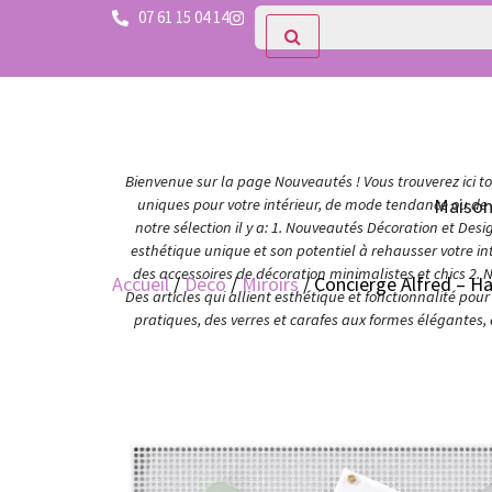
07 61 15 04 14
Bienvenue sur la page Nouveautés ! Vous trouverez ici tou
Maiso
uniques pour votre intérieur, de mode tendance ou de c
notre sélection il y a: 1. Nouveautés Décoration et Des
esthétique unique et son potentiel à rehausser votre in
des accessoires de décoration minimalistes et chics 2. 
Accueil
/
Déco
/
Miroirs
/ Concierge Alfred – H
Des articles qui allient esthétique et fonctionnalité po
pratiques, des verres et carafes aux formes élégantes,