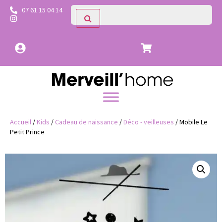
07 61 15 04 14
Accueil
/
Kids
/
Cadeau de naissance
/
Déco - veilleuses
/ Mobile Le
Petit Prince