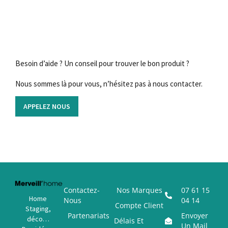
Besoin d’aide ? Un conseil pour trouver le bon produit ?
Nous sommes là pour vous, n’hésitez pas à nous contacter.
APPELEZ NOUS
Contactez-
Nos Marques
07 61 15
Home
Nous
04 14
Compte Client
Staging,
Partenariats
Envoyer
déco…
Délais Et
Un Mail