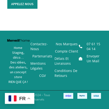
APPELEZ NOUS
Contactez-
Nos Marques
07 61 15
Home
Nous
04 14
Compte Client
Staging,
Partenariats
Envoyer
déco…
Délais Et
Un Mail
Des idées,
Mentions
Livraisons
des ateliers,
Légales
Conditions De
un concept
CGV
Retours
store
RIEN QUE ÇA !
Copyright © 2024 – Tous
FR
Droits Réservés