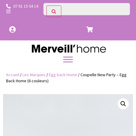
07 61 15 04 14
Accueil
/
Les Marques
/
Egg back Home
/ Coupelle New Party – Egg
Back Home (6 couleurs)