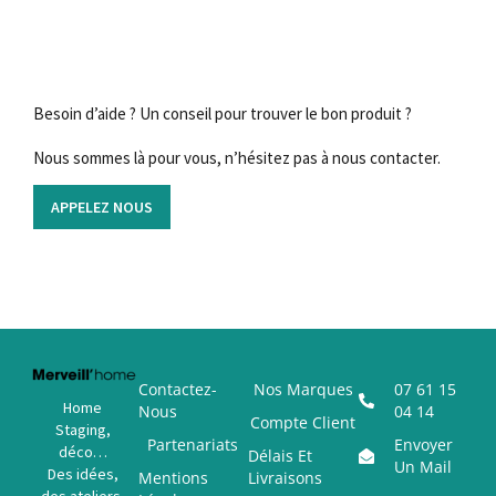
Besoin d’aide ? Un conseil pour trouver le bon produit ?
Nous sommes là pour vous, n’hésitez pas à nous contacter.
APPELEZ NOUS
Contactez-
Nos Marques
07 61 15
Home
Nous
04 14
Compte Client
Staging,
Partenariats
Envoyer
déco…
Délais Et
Un Mail
Des idées,
Mentions
Livraisons
des ateliers,