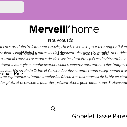
Nouveautés
s nos produits fraîchement arrivés, choisis avec soin pour leur originalité e
n
Lifestyle
Kids
Best-Sellers
adeaux inoubliables, notre section Nouveautés est le lieu parfait pour décou
ign Transformez votre espace de vie avec les dernières pièces de décoration 
térieur avec style et sophistication. Vous trouverez notamment: des lampes e
Nouveautés Art de la Table et Cuisine Rendez chaque repas exceptionnel avec 
seux – Rice
ur une expérience culinaire améliorée. Découvrez des services de table en cér
 des plats et accessoires pour des présentations gastronomiques 3. Nouveaut
Gobelet tasse Pare