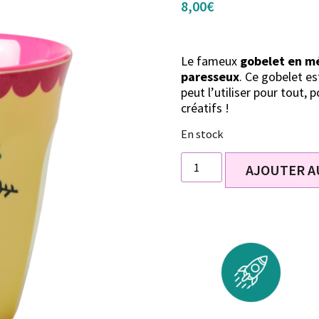
8,00
€
Le fameux
gobelet en m
paresseux
. Ce gobelet e
peut l’utiliser pour tout,
créatifs !
En stock
AJOUTER A