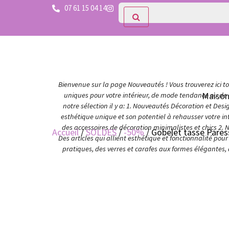
07 61 15 04 14
Bienvenue sur la page Nouveautés ! Vous trouverez ici tou
Maiso
uniques pour votre intérieur, de mode tendance ou de c
notre sélection il y a: 1. Nouveautés Décoration et Des
esthétique unique et son potentiel à rehausser votre in
des accessoires de décoration minimalistes et chics 2. 
Accueil
/
SOLDES
/
-50%
/ Gobelet tasse Pares
Des articles qui allient esthétique et fonctionnalité po
pratiques, des verres et carafes aux formes élégantes,