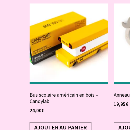
Bus scolaire américain en bois –
Anneaux
Candylab
19,95
€
24,00
€
AJOUTER AU PANIER
AJO