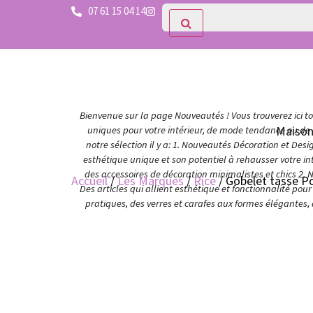
07 61 15 04 14
Bienvenue sur la page Nouveautés ! Vous trouverez ici tou
Maiso
uniques pour votre intérieur, de mode tendance ou de c
notre sélection il y a: 1. Nouveautés Décoration et Des
esthétique unique et son potentiel à rehausser votre in
des accessoires de décoration minimalistes et chics 2. 
Accueil
/
Les Marques
/
Rice
/ Gobelet tasse Po
Des articles qui allient esthétique et fonctionnalité po
pratiques, des verres et carafes aux formes élégantes,