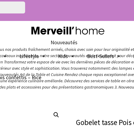
Nouveautés
s nos produits fraîchement arrivés, choisis avec soin pour leur originalité e
n
Lifestyle
Kids
Best-Sellers
adeaux inoubliables, notre section Nouveautés est le lieu parfait pour décou
ign Transformez votre espace de vie avec les dernières pièces de décoration 
térieur avec style et sophistication. Vous trouverez notamment: des lampes e
Nouveautés Art de la Table et Cuisine Rendez chaque repas exceptionnel avec 
is confettis – Rice
ur une expérience culinaire améliorée. Découvrez des services de table en cér
 des plats et accessoires pour des présentations gastronomiques 3. Nouveaut
Gobelet tasse Pois 