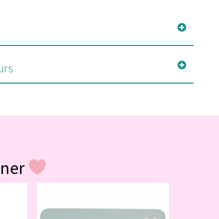
urs
gner