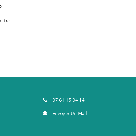
?
cter.
07 61 15 04 14
Envoyer Un Mail