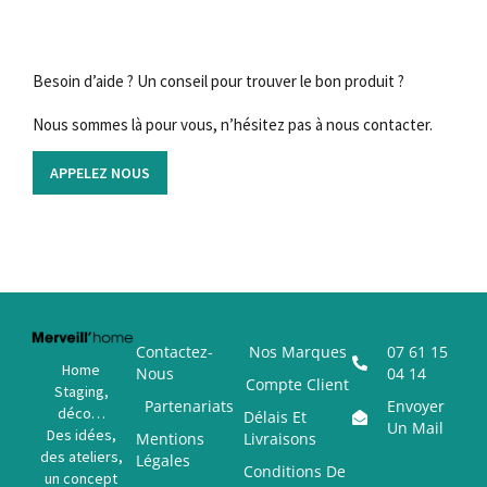
Besoin d’aide ? Un conseil pour trouver le bon produit ?
Nous sommes là pour vous, n’hésitez pas à nous contacter.
APPELEZ NOUS
Contactez-
Nos Marques
07 61 15
Home
Nous
04 14
Compte Client
Staging,
Partenariats
Envoyer
déco…
Délais Et
Un Mail
Des idées,
Mentions
Livraisons
des ateliers,
Légales
Conditions De
un concept