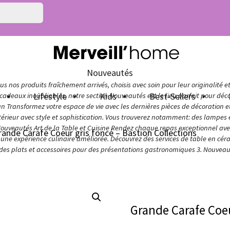
Nouveautés
s nos produits fraîchement arrivés, choisis avec soin pour leur originalité e
n
Lifestyle
Kids
Best-Sellers
adeaux inoubliables, notre section Nouveautés est le lieu parfait pour décou
ign Transformez votre espace de vie avec les dernières pièces de décoration 
térieur avec style et sophistication. Vous trouverez notamment: des lampes e
Nouveautés Art de la Table et Cuisine Rendez chaque repas exceptionnel avec 
rande Carafe Coeur gris foncé – Bastion Collections
ur une expérience culinaire améliorée. Découvrez des services de table en cér
 des plats et accessoires pour des présentations gastronomiques 3. Nouveaut
Grande Carafe Coeu