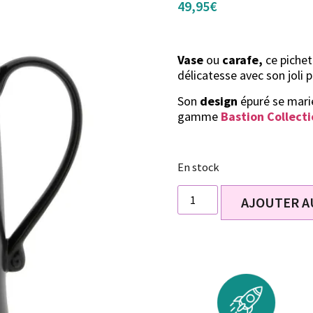
49,95
€
Vase
ou
carafe,
ce piche
délicatesse avec son joli p
Son
design
épuré se marie
gamme
Bastion Collect
En stock
AJOUTER A