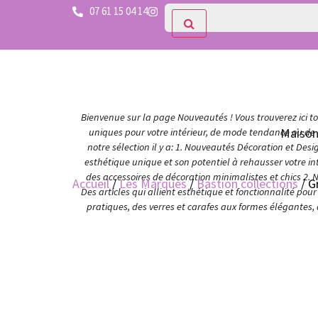
07 61 15 04 14
Bienvenue sur la page Nouveautés ! Vous trouverez ici tou
Maiso
uniques pour votre intérieur, de mode tendance ou de c
notre sélection il y a: 1. Nouveautés Décoration et Des
esthétique unique et son potentiel à rehausser votre in
des accessoires de décoration minimalistes et chics 2. 
Accueil
/
Les Marques
/
Bastion collections
/ G
Des articles qui allient esthétique et fonctionnalité po
pratiques, des verres et carafes aux formes élégantes,