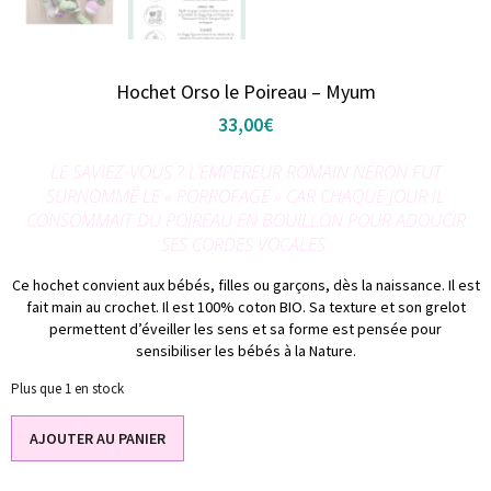
Hochet Orso le Poireau – Myum
33,00
€
LE SAVIEZ-VOUS ? L’EMPEREUR ROMAIN NÉRON FUT
SURNOMMÉ LE « PORROFAGE » CAR CHAQUE JOUR IL
CONSOMMAIT DU POIREAU EN BOUILLON POUR ADOUCIR
SES
CORDES VOCALES.
Ce hochet convient aux bébés, filles ou garçons, dès la naissance. Il est
fait main au crochet. Il est 100% coton BIO. Sa texture et son grelot
permettent d’éveiller les sens et sa forme est pensée pour
sensibiliser les bébés à la Nature.
Plus que 1 en stock
AJOUTER AU PANIER