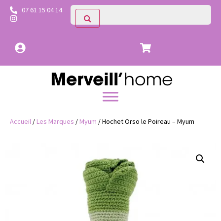
07 61 15 04 14
Accueil
/
Les Marques
/
Myum
/ Hochet Orso le Poireau – Myum