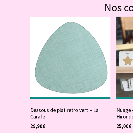
Nos c
Dessous de plat rétro vert – La
Nuage é
Carafe
Hironde
29,90
€
25,00
€