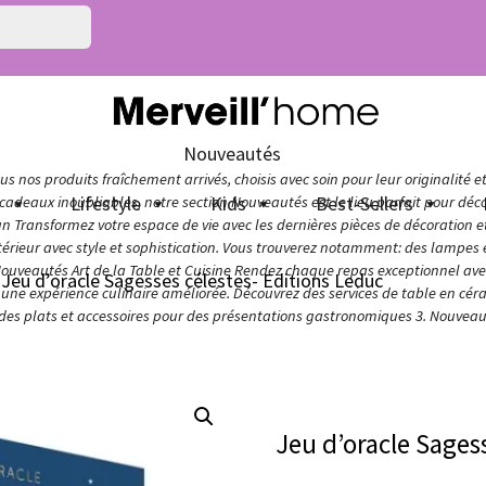
Nouveautés
s nos produits fraîchement arrivés, choisis avec soin pour leur originalité e
n
Lifestyle
Kids
Best-Sellers
adeaux inoubliables, notre section Nouveautés est le lieu parfait pour décou
ign Transformez votre espace de vie avec les dernières pièces de décoration 
térieur avec style et sophistication. Vous trouverez notamment: des lampes e
Nouveautés Art de la Table et Cuisine Rendez chaque repas exceptionnel avec 
 Jeu d’oracle Sagesses célestes- Editions Leduc
ur une expérience culinaire améliorée. Découvrez des services de table en cér
 des plats et accessoires pour des présentations gastronomiques 3. Nouveaut
Jeu d’oracle Sages