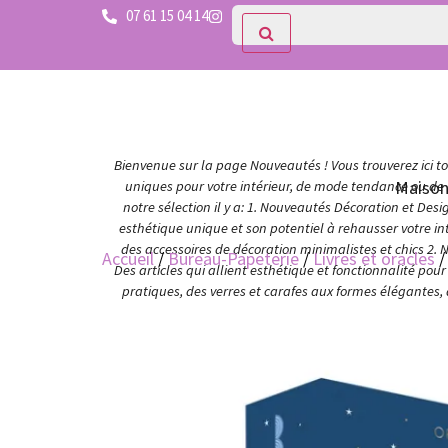
07 61 15 04 14
Bienvenue sur la page Nouveautés ! Vous trouverez ici tou
Maiso
uniques pour votre intérieur, de mode tendance ou de c
notre sélection il y a: 1. Nouveautés Décoration et Des
esthétique unique et son potentiel à rehausser votre in
des accessoires de décoration minimalistes et chics 2. 
Accueil
/
Bureau-Papeterie
/
Livres et oracles
/
Des articles qui allient esthétique et fonctionnalité po
pratiques, des verres et carafes aux formes élégantes,