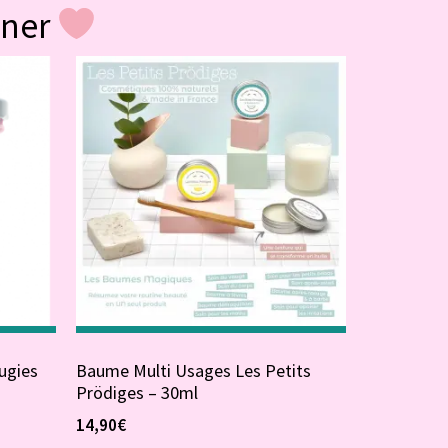
gner
ugies
Baume Multi Usages Les Petits
Prödiges – 30ml
14,90
€