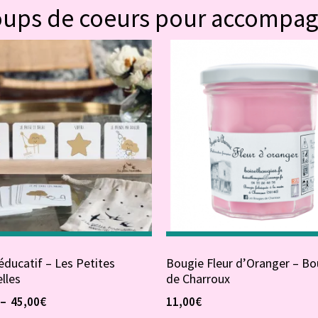
oups de coeurs pour accompa
ducatif – Les Petites
Bougie Fleur d’Oranger – Bo
lles
de Charroux
–
45,00
€
11,00
€