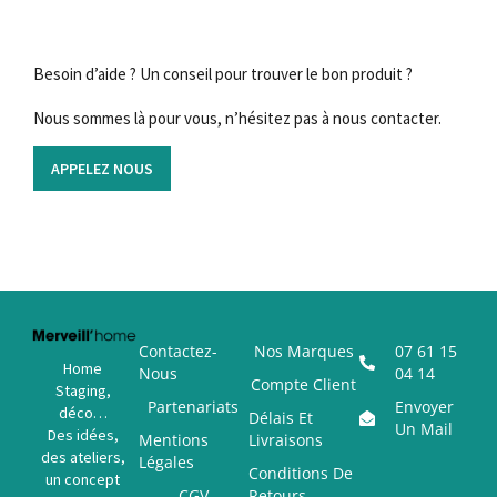
Besoin d’aide ? Un conseil pour trouver le bon produit ?
Nous sommes là pour vous, n’hésitez pas à nous contacter.
APPELEZ NOUS
Contactez-
Nos Marques
07 61 15
Home
Nous
04 14
Compte Client
Staging,
Partenariats
Envoyer
déco…
Délais Et
Un Mail
Des idées,
Mentions
Livraisons
des ateliers,
Légales
Conditions De
un concept
CGV
Retours