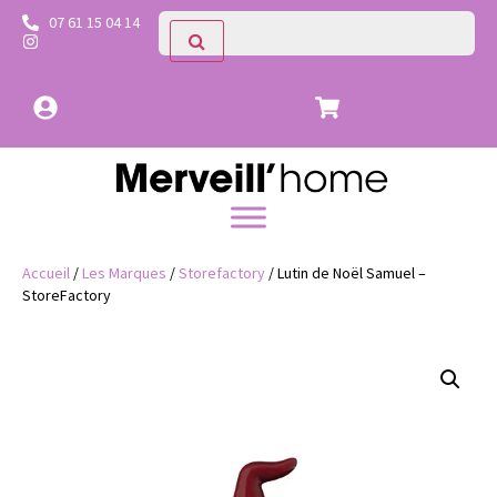
07 61 15 04 14
Accueil
/
Les Marques
/
Storefactory
/ Lutin de Noël Samuel –
StoreFactory