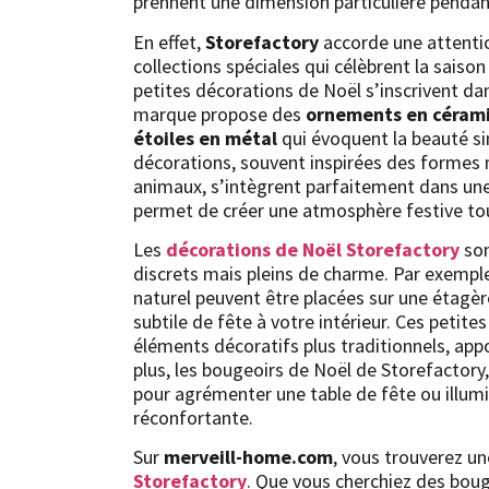
prennent une dimension particulière pendant
En effet,
Storefactory
accorde une attentio
collections spéciales qui célèbrent la saison
petites décorations de Noël s’inscrivent dan
marque propose des
ornements en céram
étoiles en métal
qui évoquent la beauté sim
décorations, souvent inspirées des formes na
animaux, s’intègrent parfaitement dans un
permet de créer une atmosphère festive tout
Les
décorations de Noël Storefactory
son
discrets mais pleins de charme. Par exemple
naturel peuvent être placées sur une étagè
subtile de fête à votre intérieur. Ces petit
éléments décoratifs plus traditionnels, app
plus, les bougeoirs de Noël de Storefactory
pour agrémenter une table de fête ou illumi
réconfortante.
Sur
merveill-home.com
, vous trouverez un
Storefactory
. Que vous cherchiez des bou