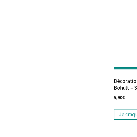
Décorati
Bohult – 
5,90
€
Je craq