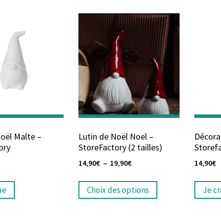
Noël Malte –
Lutin de Noël Noel –
Décorat
ory
StoreFactory (2 tailles)
Storef
14,90
€
–
19,90
€
14,90
€
ue
Choix des options
Je c