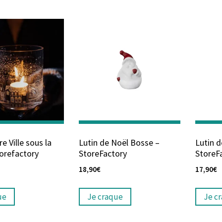
 Ville sous la
Lutin de Noël Bosse –
Lutin d
torefactory
StoreFactory
StoreF
18,90
€
17,90
€
ue
Je craque
Je c