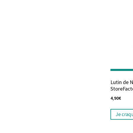
Lutin de 
StoreFact
4,90
€
Je craq