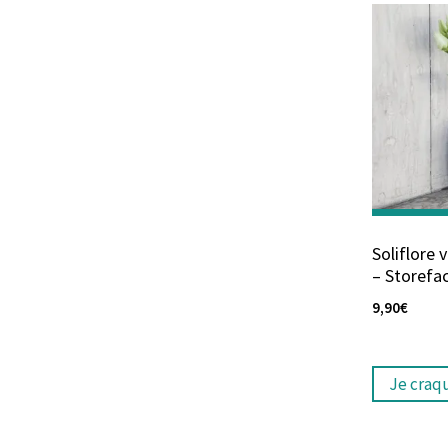
Soliflore 
– Storefa
9,90
€
Je craq