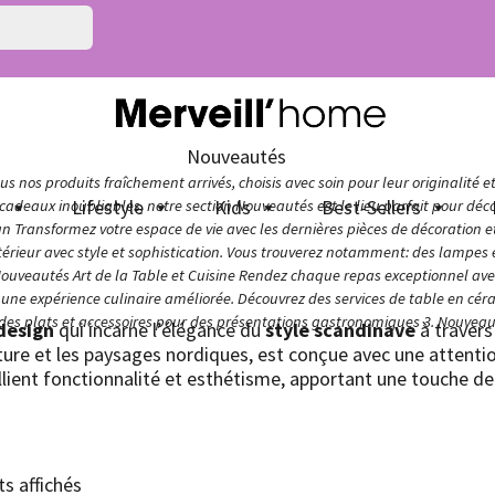
Nouveautés
s nos produits fraîchement arrivés, choisis avec soin pour leur originalité e
n
Lifestyle
Kids
Best-Sellers
adeaux inoubliables, notre section Nouveautés est le lieu parfait pour décou
ign Transformez votre espace de vie avec les dernières pièces de décoration 
térieur avec style et sophistication. Vous trouverez notamment: des lampes e
Nouveautés Art de la Table et Cuisine Rendez chaque repas exceptionnel avec 
ur une expérience culinaire améliorée. Découvrez des services de table en cér
 des plats et accessoires pour des présentations gastronomiques 3. Nouveaut
design
qui incarne l’élégance du
style scandinave
à traver
ture et les paysages nordiques, est conçue avec une attentio
lient fonctionnalité et esthétisme, apportant une touche de s
ts affichés