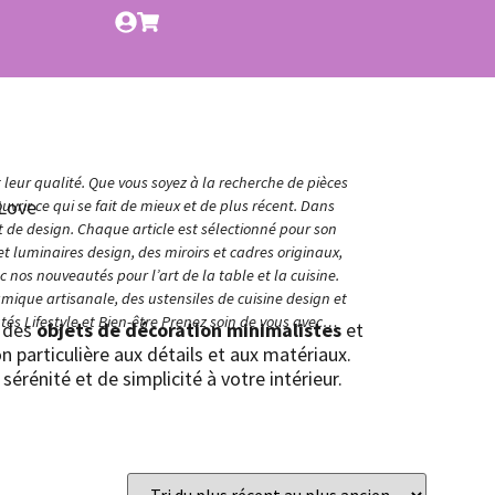
t leur qualité. Que vous soyez à la recherche de pièces
Love
vrir ce qui se fait de mieux et de plus récent. Dans
et de design. Chaque article est sélectionné pour son
t luminaires design, des miroirs et cadres originaux,
nos nouveautés pour l’art de la table et la cuisine.
amique artisanale, des ustensiles de cuisine design et
és Lifestyle et Bien-être Prenez soin de vous avec…
s des
objets de décoration minimalistes
et
n particulière aux détails et aux matériaux.
érénité et de simplicité à votre intérieur.