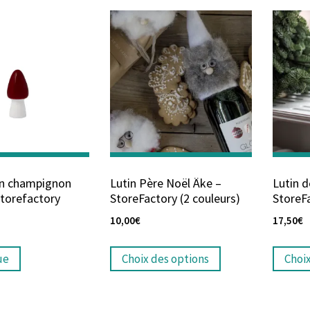
on champignon
Lutin Père Noël Äke –
Lutin d
Storefactory
StoreFactory (2 couleurs)
StoreFa
10,00
€
17,50
€
ue
Choix des options
Choi