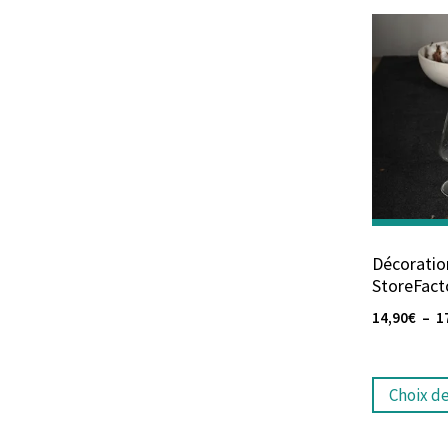
Décoration
StoreFacto
14,90
€
–
1
Choix d