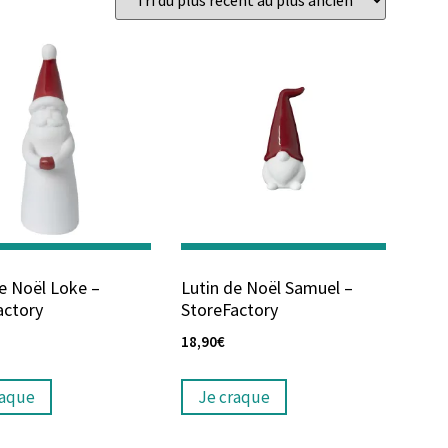
e Noël Loke –
Lutin de Noël Samuel –
actory
StoreFactory
18,90
€
raque
Je craque