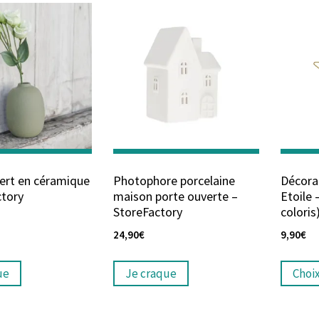
vert en céramique
Photophore porcelaine
Décora
ctory
maison porte ouverte –
Etoile 
StoreFactory
coloris
24,90
€
9,90
€
ue
Je craque
Choi