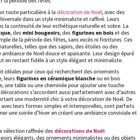
 la période des fêtes.
n toute particulière à la
décoration de Noël
, avec des
 hivernale dans un style minimaliste et raffiné. Leurs
s la continuité de leur esthétique naturelle et sobre. La
ique
, des
mini bougeoirs
, des
figurines en bois
et des
ple de la période des fêtes, sans excès ni fioritures. Ces
turelles, telles que des sapins, des étoiles ou des
e ambiance de Noël douce et apaisante. Leur design épuré
 en restant fidèle à un style élégant et minimaliste.
t idéales pour ceux qui recherchent des ornements
, leurs
figurines en céramique blanche
ou en bois
re, une table ou une cheminée pour ajouter une touche
es décorations s’accordent aussi parfaitement avec d’autres
ortant une modernité chic à votre décoration de Noël. De
, avec leurs formes simples et intemporelles, sont parfaits
ner une soirée d’hiver en créant une ambiance conviviale et
e sélection raffinée des
décorations de Noël
geoirs élégants, des ornements minimalistes ou des objets