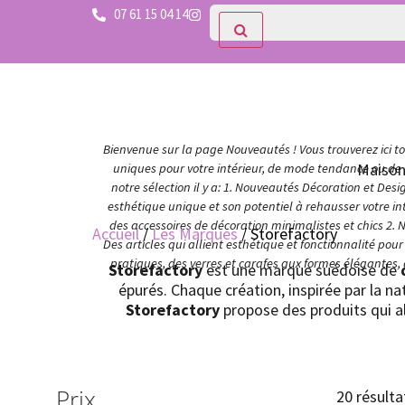
07 61 15 04 14
Bienvenue sur la page Nouveautés ! Vous trouverez ici tou
Maiso
uniques pour votre intérieur, de mode tendance ou de c
notre sélection il y a: 1. Nouveautés Décoration et Des
esthétique unique et son potentiel à rehausser votre in
des accessoires de décoration minimalistes et chics 2. 
Accueil
/
Les Marques
/ Storefactory
Des articles qui allient esthétique et fonctionnalité po
pratiques, des verres et carafes aux formes élégantes,
Storefactory
est une marque suédoise de
épurés. Chaque création, inspirée par la na
Storefactory
propose des produits qui al
Prix
20 résulta