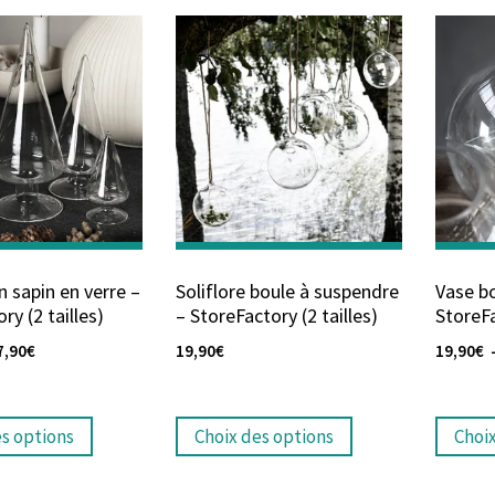
 sapin en verre –
Soliflore boule à suspendre
Vase bo
ry (2 tailles)
– StoreFactory (2 tailles)
StoreFa
7,90
€
19,90
€
19,90
€
es options
Choix des options
Choi