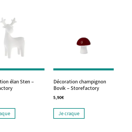
ion élan Sten –
Décoration champignon
actory
Bovik – Storefactory
5,90
€
raque
Je craque