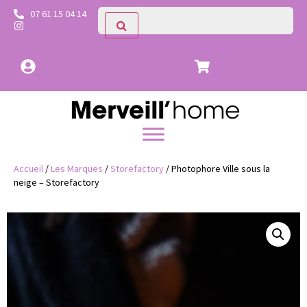
07 61 15 04 14
Accueil
/
Les Marques
/
Storefactory
/ Photophore Ville sous la
neige – Storefactory