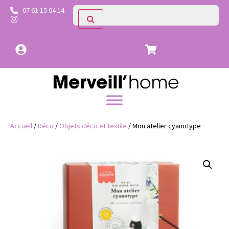
07 61 15 04 14
Accueil
/
Déco
/
Objets déco et textile
/ Mon atelier cyanotype