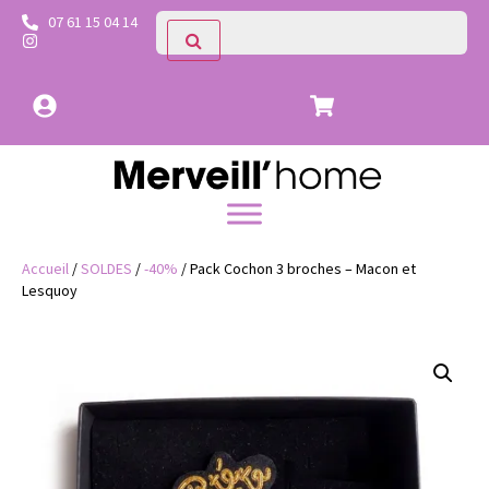
07 61 15 04 14
Accueil
/
SOLDES
/
-40%
/ Pack Cochon 3 broches – Macon et
Lesquoy