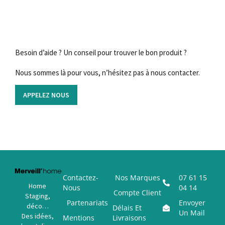
Besoin d’aide ? Un conseil pour trouver le bon produit ?
Nous sommes là pour vous, n’hésitez pas à nous contacter.
APPELEZ NOUS
Contactez-
Nos Marques
07 61 15
Home
Nous
04 14
Compte Client
Staging,
Partenariats
Envoyer
déco…
Délais Et
Un Mail
Des idées,
Mentions
Livraisons