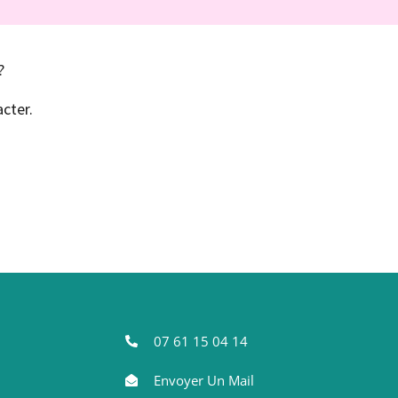
?
cter.
07 61 15 04 14
Envoyer Un Mail