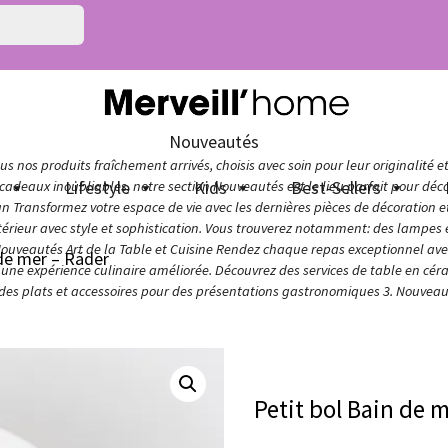
Nouveautés
s nos produits fraîchement arrivés, choisis avec soin pour leur originalité e
n
Lifestyle
Kids
Best-Sellers
adeaux inoubliables, notre section Nouveautés est le lieu parfait pour décou
ign Transformez votre espace de vie avec les dernières pièces de décoration 
térieur avec style et sophistication. Vous trouverez notamment: des lampes e
Nouveautés Art de la Table et Cuisine Rendez chaque repas exceptionnel avec 
 de mer – Räder
ur une expérience culinaire améliorée. Découvrez des services de table en cér
 des plats et accessoires pour des présentations gastronomiques 3. Nouveaut
Petit bol Bain de 