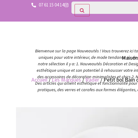
07 61 15 04 14
Bienvenue sur la page Nouveautés ! Vous trouverez ici tou
Maiso
uniques pour votre intérieur, de mode tendance ou de c
notre sélection il y a: 1. Nouveautés Décoration et Des
esthétique unique et son potentiel à rehausser votre in
des accessoires de décoration minimalistes et chics 2. 
Accueil
/
Les Marques
/
Räder
/ Petit bol Bain
Des articles qui allient esthétique et fonctionnalité po
pratiques, des verres et carafes aux formes élégantes,