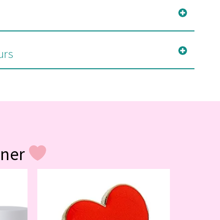
urs
gner