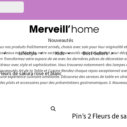
Nouveautés
s nos produits fraîchement arrivés, choisis avec soin pour leur originalité e
n
Lifestyle
Kids
Best-Sellers
adeaux inoubliables, notre section Nouveautés est le lieu parfait pour décou
ign Transformez votre espace de vie avec les dernières pièces de décoration 
térieur avec style et sophistication. Vous trouverez notamment: des lampes e
Nouveautés Art de la Table et Cuisine Rendez chaque repas exceptionnel avec 
 Fleurs de sakura rose et blanc
ur une expérience culinaire améliorée. Découvrez des services de table en cér
 des plats et accessoires pour des présentations gastronomiques 3. Nouveaut
Pin’s 2 Fleurs de s