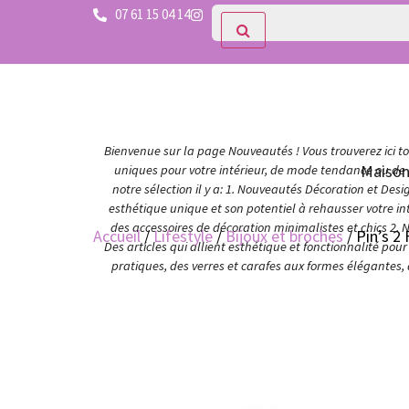
07 61 15 04 14
Bienvenue sur la page Nouveautés ! Vous trouverez ici tou
Maiso
uniques pour votre intérieur, de mode tendance ou de c
notre sélection il y a: 1. Nouveautés Décoration et Des
esthétique unique et son potentiel à rehausser votre in
des accessoires de décoration minimalistes et chics 2. 
Accueil
/
Lifestyle
/
Bijoux et broches
/ Pin’s 2
Des articles qui allient esthétique et fonctionnalité po
pratiques, des verres et carafes aux formes élégantes,