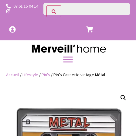
07 61 15 04 14
Accueil
/
Lifestyle
/
Pin's
/ Pin’s Cassette vintage Métal