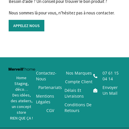
Besoin d’aide ? Un conseil pour trouver le bon produit ?
Nous sommes là pour vous, n’hésitez pas à nous contacter.
APPELEZ NOUS
Contactez-
Nos Marques
07 61 15
Home
Nous
04 14
Compte Client
Staging,
Partenariats
Envoyer
déco…
Délais Et
Un Mail
Des idées,
Mentions
Livraisons
des ateliers,
Légales
Conditions De
un concept
CGV
Retours
store
RIEN QUE ÇA !