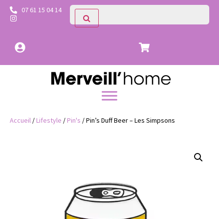
07 61 15 04 14
Accueil
/
Lifestyle
/
Pin's
/ Pin’s Duff Beer – Les Simpsons