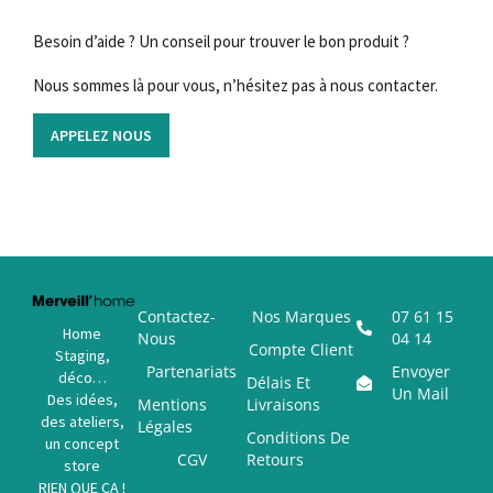
Besoin d’aide ? Un conseil pour trouver le bon produit ?
Nous sommes là pour vous, n’hésitez pas à nous contacter.
APPELEZ NOUS
Contactez-
Nos Marques
07 61 15
Home
Nous
04 14
Compte Client
Staging,
Partenariats
Envoyer
déco…
Délais Et
Un Mail
Des idées,
Mentions
Livraisons
des ateliers,
Légales
Conditions De
un concept
CGV
Retours
store
RIEN QUE ÇA !