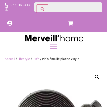
07 61 15 04 14
Accueil
/
Lifestyle
/
Pin's
/ Pin’s émaillé platine vinyle