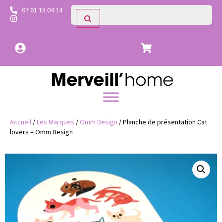
07 61 15 04 14
Accueil
/
Les Marques
/
Omm Design
/ Planche de présentation Cat
lovers – Omm Design