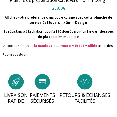
Planche de présentation Cat lovers – Omm Design
28,00
€
Affichez votre préférence dans votre cuisine avec cette
planche de
service Cat lovers
de
Omm Design
.
Sa résistance à la chaleur jusqu’à 130 degrés peut en faire un
dessous
de plat
sacrément coloré.
A coordonner avec
la manique
et la
tasse métal émaillée
assorties.
Rupture de stock
LIVRAISON
PAIEMENTS
RETOURS & ÉCHANGES
RAPIDE
SÉCURISÉS
FACILITÉS