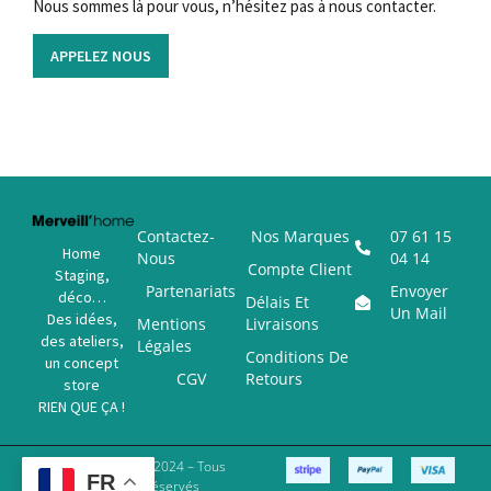
Nous sommes là pour vous, n’hésitez pas à nous contacter.
APPELEZ NOUS
Contactez-
Nos Marques
07 61 15
Home
Nous
04 14
Compte Client
Staging,
Partenariats
Envoyer
déco…
Délais Et
Un Mail
Des idées,
Mentions
Livraisons
des ateliers,
Légales
Conditions De
un concept
CGV
Retours
store
RIEN QUE ÇA !
Copyright © 2024 – Tous
FR
Droits Réservés