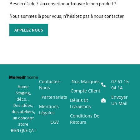
Besoin d’aide ? Un conseil pour trouver le bon produit ?
Nous sommes là pour vous, n’hésitez pas à nous contacter.
APPELEZ NOUS
Contactez-
Nos Marques
07 61 15
Home
Nous
04 14
Compte Client
Staging,
Partenariats
Envoyer
déco…
Délais Et
Un Mail
Des idées,
Mentions
Livraisons
des ateliers,
Légales
Conditions De
un concept
CGV
Retours
store
RIEN QUE ÇA !