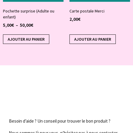
Pochette surprise (Adulte ou
Carte postale Merci
enfant)
2,00
€
5,00
€
–
50,00
€
AJOUTER AU PANIER
AJOUTER AU PANIER
Besoin d’aide ? Un conseil pour trouver le bon produit ?
Nous sommes là pour vous, n’hésitez pas à nous contacter.