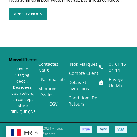
APPELEZ NOUS
Contactez-
Nos Marques
07 61 15
Home
Nous
04 14
Compte Client
Staging,
Partenariats
Envoyer
déco…
Délais Et
Un Mail
Des idées,
Mentions
Livraisons
des ateliers,
Légales
Conditions De
un concept
CGV
Retours
store
RIEN QUE ÇA !
Copyright © 2024 – Tous
FR
Droits Réservés