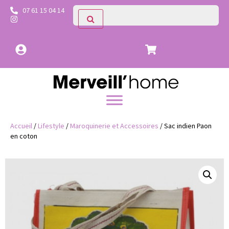
07 61 15 04 14
Accueil
/
Lifestyle
/
Maroquinerie et Accessoires
/ Sac indien Paon
en coton