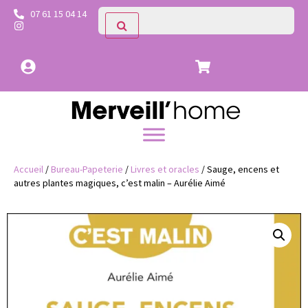
07 61 15 04 14
Accueil
/
Bureau-Papeterie
/
Livres et oracles
/ Sauge, encens et
autres plantes magiques, c’est malin – Aurélie Aimé