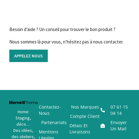
Besoin d’aide ? Un conseil pour trouver le bon produit ?
Nous sommes là pour vous, n’hésitez pas à nous contacter.
APPELEZ NOUS
Contactez-
Nos Marques
07 61 15
Home
Nous
04 14
Compte Client
Staging,
Partenariats
Envoyer
déco…
Délais Et
Un Mail
Des idées,
Mentions
Livraisons
des ateliers,
Légales