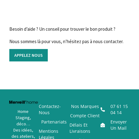
Besoin d’aide ? Un conseil pour trouver le bon produit ?
Nous sommes là pour vous, n’hésitez pas à nous contacter.
APPELEZ NOUS
Contactez-
Nos Marques
07 61 15
Home
Nous
04 14
Compte Client
Staging,
Partenariats
Envoyer
déco…
Délais Et
Un Mail
Des idées,
Mentions
Livraisons
des ateliers,
Légales