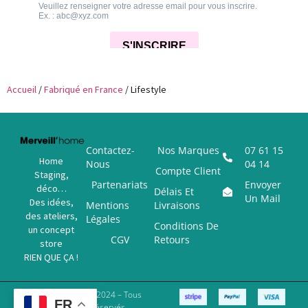
Accueil
/
Fabriqué en France
/ Lifestyle
Contactez-
Nos Marques
07 61 15
Home
Nous
04 14
Compte Client
Staging,
Partenariats
Envoyer
déco…
Délais Et
Un Mail
Des idées,
Mentions
Livraisons
des ateliers,
Légales
Conditions De
un concept
CGV
Retours
store
RIEN QUE ÇA !
Copyright © 2024 – Tous
FR
Droits Réservés