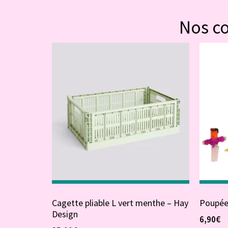
Nos c
Cagette pliable L vert menthe – Hay
Poupées
Design
6,90
€