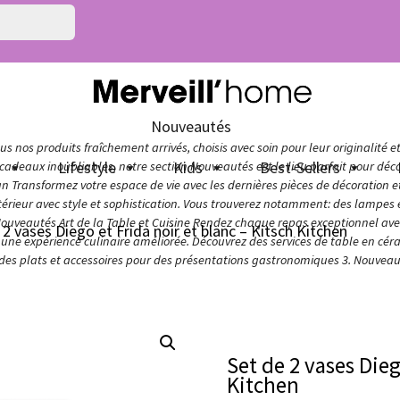
Nouveautés
s nos produits fraîchement arrivés, choisis avec soin pour leur originalité e
n
Lifestyle
Kids
Best-Sellers
adeaux inoubliables, notre section Nouveautés est le lieu parfait pour décou
ign Transformez votre espace de vie avec les dernières pièces de décoration 
térieur avec style et sophistication. Vous trouverez notamment: des lampes e
Nouveautés Art de la Table et Cuisine Rendez chaque repas exceptionnel avec 
 2 vases Diego et Frida noir et blanc – Kitsch Kitchen
ur une expérience culinaire améliorée. Découvrez des services de table en cér
 des plats et accessoires pour des présentations gastronomiques 3. Nouveaut
Set de 2 vases Dieg
Kitchen