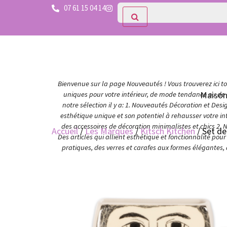
07 61 15 04 14
Bienvenue sur la page Nouveautés ! Vous trouverez ici tou
Maiso
uniques pour votre intérieur, de mode tendance ou de c
notre sélection il y a: 1. Nouveautés Décoration et Des
esthétique unique et son potentiel à rehausser votre in
des accessoires de décoration minimalistes et chics 2. 
Accueil
/
Les Marques
/
Kitsch Kitchen
/ Set de
Des articles qui allient esthétique et fonctionnalité po
pratiques, des verres et carafes aux formes élégantes,