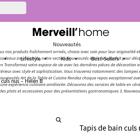
Nouveautés
s nos produits fraîchement arrivés, choisis avec soin pour leur originalité e
n
Lifestyle
Kids
Best-Sellers
adeaux inoubliables, notre section Nouveautés est le lieu parfait pour décou
ign Transformez votre espace de vie avec les dernières pièces de décoration 
térieur avec style et sophistication. Vous trouverez notamment: des lampes e
Nouveautés Art de la Table et Cuisine Rendez chaque repas exceptionnel avec 
 culs nus – Helen B
ur une expérience culinaire améliorée. Découvrez des services de table en cér
 des plats et accessoires pour des présentations gastronomiques 3. Nouveaut
Tapis de bain culs