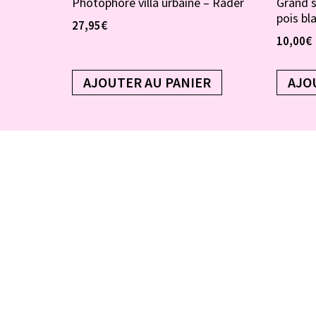
Photophore villa urbaine – Räder
Grand 
pois bl
27,95
€
10,00
€
AJOUTER AU PANIER
AJO