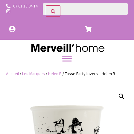
07 61 15 04 14
Accueil
/
Les Marques
/
Helen B
/ Tasse Party lovers – Helen B