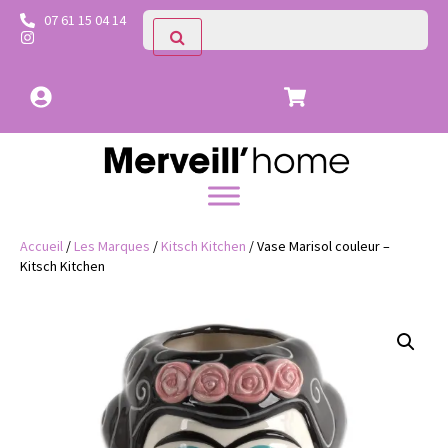
07 61 15 04 14
Accueil
/
Les Marques
/
Kitsch Kitchen
/ Vase Marisol couleur –
Kitsch Kitchen