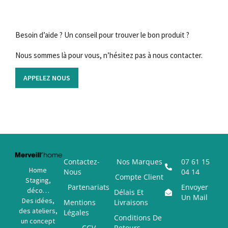
Besoin d’aide ? Un conseil pour trouver le bon produit ?
Nous sommes là pour vous, n’hésitez pas à nous contacter.
APPELEZ NOUS
Contactez-
Nos Marques
07 61 15
Home
Nous
04 14
Compte Client
Staging,
Partenariats
Envoyer
déco…
Délais Et
Un Mail
Des idées,
Mentions
Livraisons
des ateliers,
Légales
Conditions De
un concept
CGV
Retours