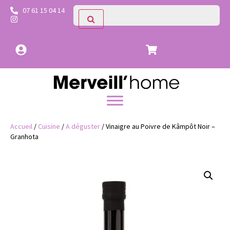
07 61 15 04 14
Accueil
/
Cuisine
/
A déguster
/ Vinaigre au Poivre de Kâmpôt Noir –
Granhota