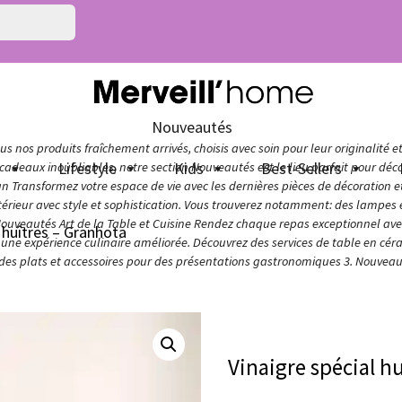
Nouveautés
s nos produits fraîchement arrivés, choisis avec soin pour leur originalité e
n
Lifestyle
Kids
Best-Sellers
adeaux inoubliables, notre section Nouveautés est le lieu parfait pour décou
ign Transformez votre espace de vie avec les dernières pièces de décoration 
térieur avec style et sophistication. Vous trouverez notamment: des lampes e
Nouveautés Art de la Table et Cuisine Rendez chaque repas exceptionnel avec 
l huîtres – Granhota
ur une expérience culinaire améliorée. Découvrez des services de table en cér
 des plats et accessoires pour des présentations gastronomiques 3. Nouveaut
Vinaigre spécial h