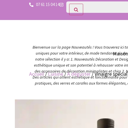
07 61 15 04 14
Bienvenue sur la page Nouveautés ! Vous trouverez ici tou
Maiso
uniques pour votre intérieur, de mode tendance ou de c
notre sélection il y a: 1. Nouveautés Décoration et Des
esthétique unique et son potentiel à rehausser votre in
des accessoires de décoration minimalistes et chics 2. 
Accueil
/
Cuisine
/
A déguster
/ Vinaigre spécia
Des articles qui allient esthétique et fonctionnalité po
pratiques, des verres et carafes aux formes élégantes,