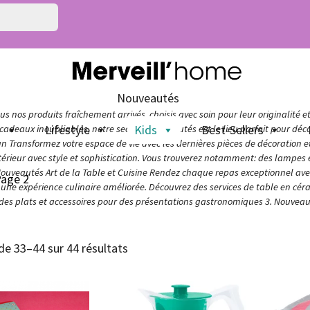
Nouveautés
s nos produits fraîchement arrivés, choisis avec soin pour leur originalité e
n
Lifestyle
Kids
Best-Sellers
adeaux inoubliables, notre section Nouveautés est le lieu parfait pour décou
ign Transformez votre espace de vie avec les dernières pièces de décoration 
térieur avec style et sophistication. Vous trouverez notamment: des lampes e
Nouveautés Art de la Table et Cuisine Rendez chaque repas exceptionnel avec 
Page 2
ur une expérience culinaire améliorée. Découvrez des services de table en cér
 des plats et accessoires pour des présentations gastronomiques 3. Nouveaut
de 33–44 sur 44 résultats