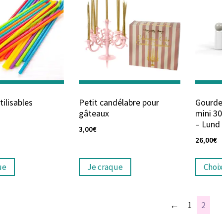
tilisables
Petit candélabre pour
Gourde
gâteaux
mini 30
– Lund
3,00
€
26,00
€
ue
Je craque
Choi
←
1
2