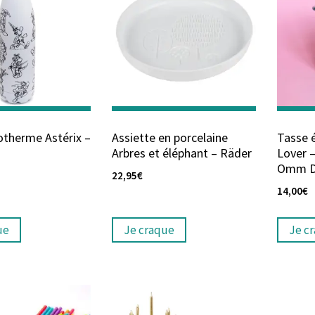
otherme Astérix –
Assiette en porcelaine
Tasse 
Arbres et éléphant – Räder
Lover –
Omm D
22,95
€
14,00
€
ue
Je craque
Je c