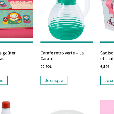
e goûter
Carafe rétro verte – La
Sac iso
kas
Carafe
et cha
22,90
€
6,50
€
ue
Je craque
Je c