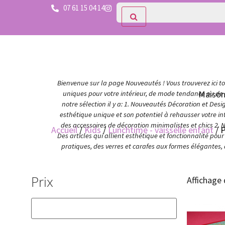
07 61 15 04 14
Bienvenue sur la page Nouveautés ! Vous trouverez ici tou
Maiso
uniques pour votre intérieur, de mode tendance ou de c
notre sélection il y a: 1. Nouveautés Décoration et Des
esthétique unique et son potentiel à rehausser votre in
des accessoires de décoration minimalistes et chics 2. 
Accueil
/
Kids
/
Lunchtime - vaisselle enfant
/ 
Des articles qui allient esthétique et fonctionnalité po
pratiques, des verres et carafes aux formes élégantes,
Prix
Affichage 