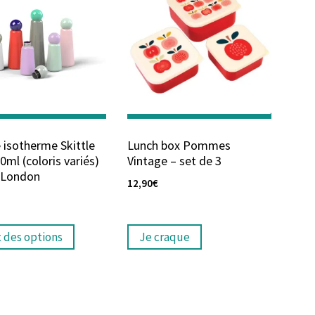
 isotherme Skittle
Lunch box Pommes
0ml (coloris variés)
Vintage – set de 3
 London
12,90
€
x des options
Je craque