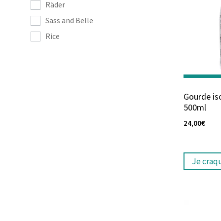
Räder
Sass and Belle
Rice
Gourde is
500ml
24,00
€
Je craq