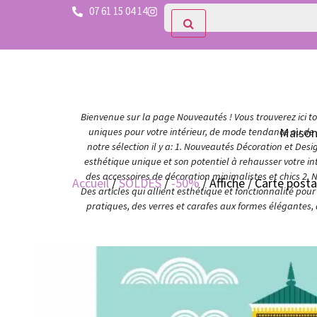
07 61 15 04 14
Bienvenue sur la page Nouveautés ! Vous trouverez ici tou
Maiso
uniques pour votre intérieur, de mode tendance ou de c
notre sélection il y a: 1. Nouveautés Décoration et Des
esthétique unique et son potentiel à rehausser votre in
des accessoires de décoration minimalistes et chics 2. 
Accueil
/
SOLDES
/
-50%
/ Affiche / Carte post
Des articles qui allient esthétique et fonctionnalité po
pratiques, des verres et carafes aux formes élégantes,