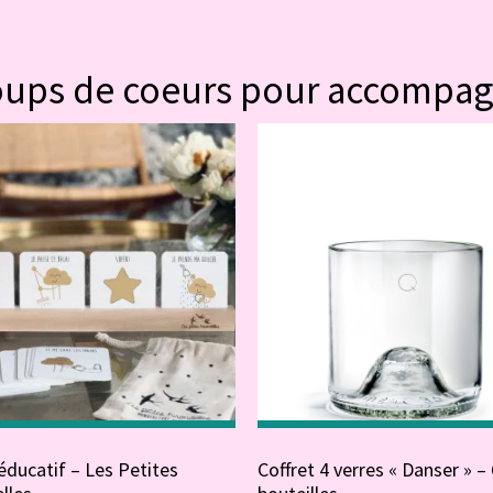
#POUR VOUS
oups de coeurs pour accompa
ducatif – Les Petites
Coffret 4 verres « Danser » –