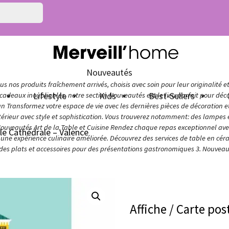
Nouveautés
s nos produits fraîchement arrivés, choisis avec soin pour leur originalité e
n
Lifestyle
Kids
Best-Sellers
adeaux inoubliables, notre section Nouveautés est le lieu parfait pour décou
ign Transformez votre espace de vie avec les dernières pièces de décoration 
térieur avec style et sophistication. Vous trouverez notamment: des lampes e
Nouveautés Art de la Table et Cuisine Rendez chaque repas exceptionnel avec 
ale Cathédrale – Valence
ur une expérience culinaire améliorée. Découvrez des services de table en cér
 des plats et accessoires pour des présentations gastronomiques 3. Nouveaut
Affiche / Carte pos