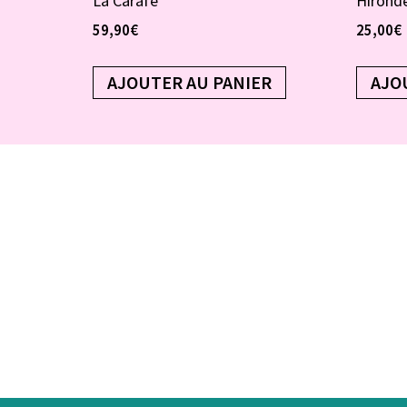
La Carafe
Hironde
59,90
€
25,00
€
AJOUTER AU PANIER
AJO