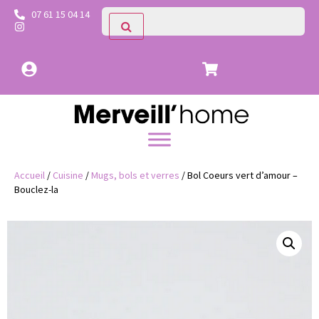
07 61 15 04 14
Accueil
/
Cuisine
/
Mugs, bols et verres
/ Bol Coeurs vert d’amour –
Bouclez-la