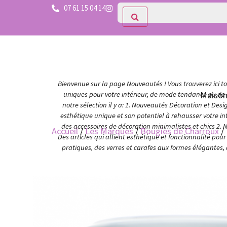
07 61 15 04 14
Bienvenue sur la page Nouveautés ! Vous trouverez ici tou
Maiso
uniques pour votre intérieur, de mode tendance ou de c
notre sélection il y a: 1. Nouveautés Décoration et Des
esthétique unique et son potentiel à rehausser votre in
des accessoires de décoration minimalistes et chics 2. 
Accueil
/
Les Marques
/
Bougies de Charroux
/ 
Des articles qui allient esthétique et fonctionnalité po
pratiques, des verres et carafes aux formes élégantes,