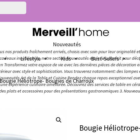
Nouveautés
s nos produits fraîchement arrivés, choisis avec soin pour leur originalité e
n
Lifestyle
Kids
Best-Sellers
adeaux inoubliables, notre section Nouveautés est le lieu parfait pour décou
ign Transformez votre espace de vie avec les dernières pièces de décoration 
térieur avec style et sophistication. Vous trouverez notamment: des lampes e
Nouveautés Art de la Table et Cuisine Rendez chaque repas exceptionnel avec 
Bougie Héliotrope- Bougies de Charroux
ur une expérience culinaire améliorée. Découvrez des services de table en cér
 des plats et accessoires pour des présentations gastronomiques 3. Nouveaut
Bougie Héliotrope