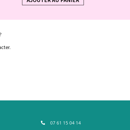
?
cter.
07 61 15 04 14