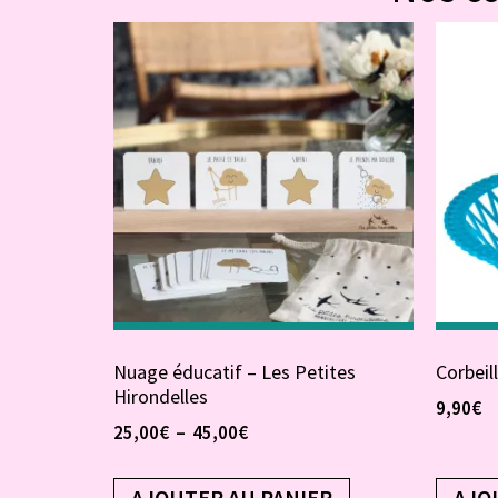
Nuage éducatif – Les Petites
Corbeil
Hirondelles
9,90
€
25,00
€
–
45,00
€
AJOUTER AU PANIER
AJO