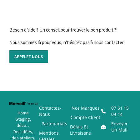
Besoin d’aide ? Un conseil pour trouver le bon produit ?
Nous sommes là pour vous, n’hésitez pas à nous contacter.
APPELEZ NOUS
Contactez-
Nos Marques
07 61 15
Home
Nous
04 14
Compte Client
Staging,
Partenariats
Envoyer
déco…
Délais Et
Un Mail
Des idées,
Mentions
Livraisons
des ateliers,
Légales