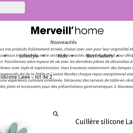
Nouveautés
s nos produits fraîchement arrivés, choisis avec soin pour leur originalité e
n
Lifestyle
Kids
Best-Sellers
adeaux inoubliables, notre section Nouveautés est le lieu parfait pour décou
ign Transformez votre espace de vie avec les dernières pièces de décoration 
térieur avec style et sophistication. Vous trouverez notamment: des lampes e
Nouveautés Art de la Table et Cuisine Rendez chaque repas exceptionnel avec 
 silicone Lalee – lot de 2
ur une expérience culinaire améliorée. Découvrez des services de table en cér
 des plats et accessoires pour des présentations gastronomiques 3. Nouveaut
Cuillère silicone La