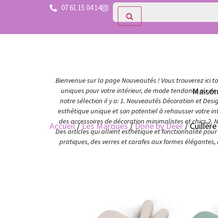
07 61 15 04 14
Bienvenue sur la page Nouveautés ! Vous trouverez ici tou
Maiso
uniques pour votre intérieur, de mode tendance ou de c
notre sélection il y a: 1. Nouveautés Décoration et Des
esthétique unique et son potentiel à rehausser votre in
des accessoires de décoration minimalistes et chics 2. 
Accueil
/
Les Marques
/
Done by Deer
/ Cuillère
Des articles qui allient esthétique et fonctionnalité po
pratiques, des verres et carafes aux formes élégantes,