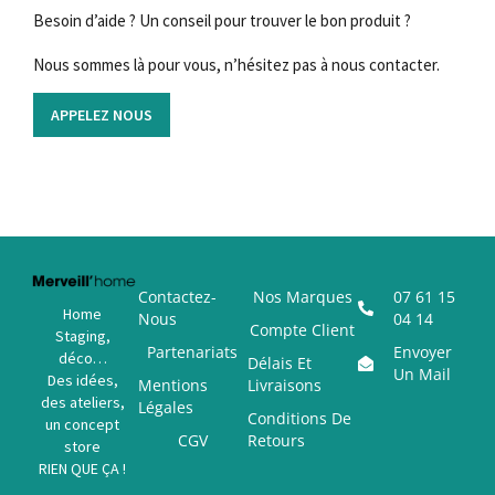
Besoin d’aide ? Un conseil pour trouver le bon produit ?
Nous sommes là pour vous, n’hésitez pas à nous contacter.
APPELEZ NOUS
Contactez-
Nos Marques
07 61 15
Home
Nous
04 14
Compte Client
Staging,
Partenariats
Envoyer
déco…
Délais Et
Un Mail
Des idées,
Mentions
Livraisons
des ateliers,
Légales
Conditions De
un concept
CGV
Retours
store
RIEN QUE ÇA !