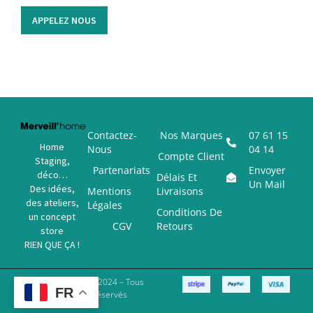
APPELEZ NOUS
Contactez-
Nos Marques
07 61 15
Home
Nous
04 14
Compte Client
Staging,
Partenariats
Envoyer
déco…
Délais Et
Un Mail
Des idées,
Mentions
Livraisons
des ateliers,
Légales
Conditions De
un concept
CGV
Retours
store
RIEN QUE ÇA !
Copyright © 2024 – Tous
FR
Droits Réservés