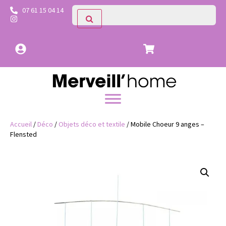
07 61 15 04 14
Accueil
/
Déco
/
Objets déco et textile
/ Mobile Choeur 9 anges –
Flensted