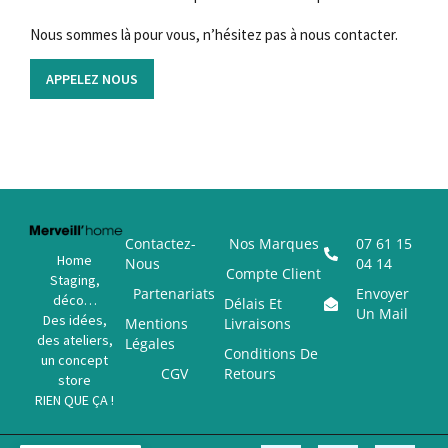
Nous sommes là pour vous, n’hésitez pas à nous contacter.
APPELEZ NOUS
Contactez-
Nos Marques
07 61 15
Home
Nous
04 14
Compte Client
Staging,
Partenariats
Envoyer
déco…
Délais Et
Un Mail
Des idées,
Mentions
Livraisons
des ateliers,
Légales
Conditions De
un concept
CGV
Retours
store
RIEN QUE ÇA !