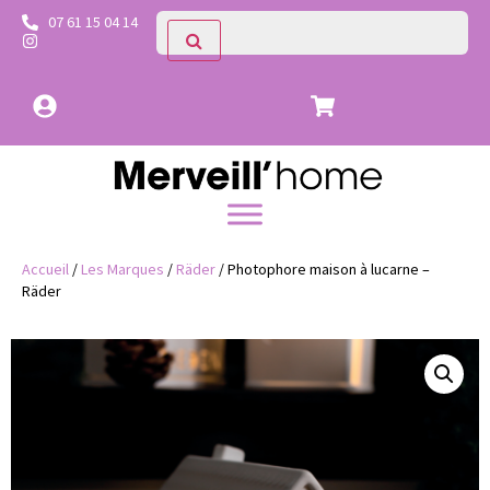
07 61 15 04 14
Accueil
/
Les Marques
/
Räder
/ Photophore maison à lucarne –
Räder