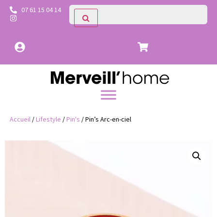
07 61 15 04 14
Accueil
/
Lifestyle
/
Pin's
/ Pin’s Arc-en-ciel