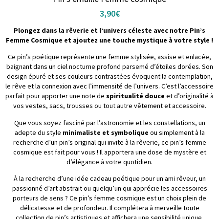
3,90
€
Plongez dans la rêverie et l’univers céleste avec notre Pin’s
Femme Cosmique et ajoutez une touche mystique à votre style !
Ce pin’s poétique représente une femme stylisée, assise et enlacée,
baignant dans un ciel nocturne profond parsemé d’étoiles dorées. Son
design épuré et ses couleurs contrastées évoquent la contemplation,
le rêve et la connexion avec l’immensité de l’univers. C’est l’accessoire
parfait pour apporter une note de
spiritualité douce
et d’originalité à
vos vestes, sacs, trousses ou tout autre vêtement et accessoire.
Que vous soyez fasciné par l’astronomie et les constellations, un
adepte du style
minimaliste et symbolique
ou simplement à la
recherche d’un pin’s original qui invite à la rêverie, ce pin’s femme
cosmique est fait pour vous ! Il apportera une dose de mystère et
d’élégance à votre quotidien.
À la recherche d’une idée cadeau poétique pour un ami rêveur, un
passionné d’art abstrait ou quelqu’un qui apprécie les accessoires
porteurs de sens ? Ce pin’s femme cosmique est un choix plein de
délicatesse et de profondeur. Il complétera à merveille toute
collection de pin’s artistiques et affichera une sensibilité unique.