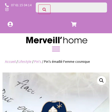
07 61 15 04 14
Accueil
/
Lifestyle
/
Pin's
/ Pin’s émaillé Femme cosmique