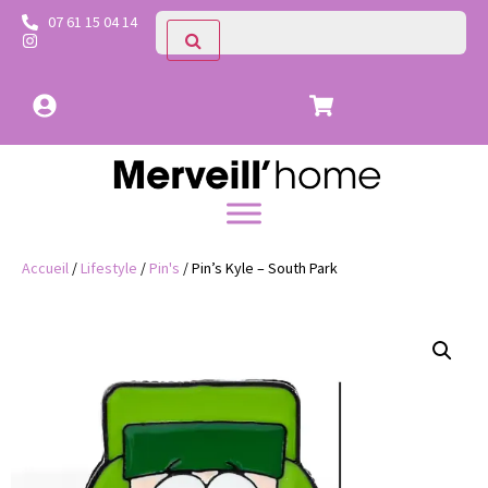
07 61 15 04 14
Accueil
/
Lifestyle
/
Pin's
/ Pin’s Kyle – South Park