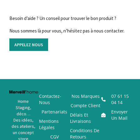
Besoin d’aide ? Un conseil pour trouver le bon produit ?
Nous sommes là pour vous, n’hésitez pas à nous contacter.
APPELEZ NOUS
Contactez-
Nos Marques
07 61 15
Home
Nous
04 14
Compte Client
Staging,
Partenariats
Envoyer
déco…
Délais Et
Un Mail
Des idées,
Mentions
Livraisons
des ateliers,
Légales
Conditions De
un concept
CGV
Retours
store