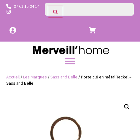
07 61 15 04 14
Accueil
/
Les Marques
/
Sass and Belle
/ Porte clé en métal Teckel –
Sass and Belle