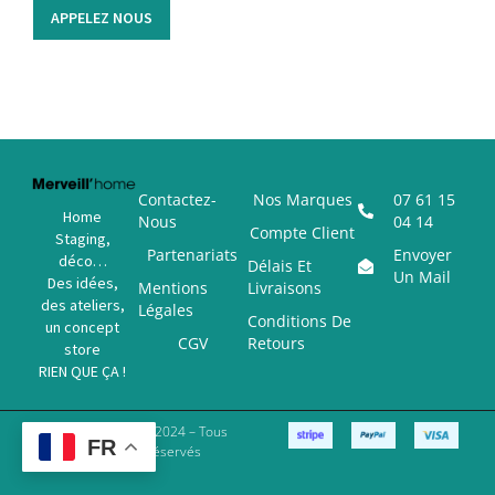
APPELEZ NOUS
Contactez-
Nos Marques
07 61 15
Home
Nous
04 14
Compte Client
Staging,
Partenariats
Envoyer
déco…
Délais Et
Un Mail
Des idées,
Mentions
Livraisons
des ateliers,
Légales
Conditions De
un concept
CGV
Retours
store
RIEN QUE ÇA !
Copyright © 2024 – Tous
FR
Droits Réservés