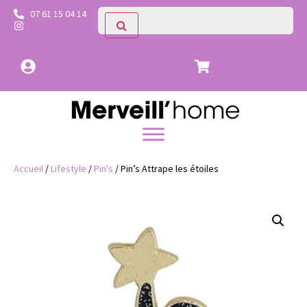
07 61 15 04 14
Accueil
/
Lifestyle
/
Pin's
/ Pin’s Attrape les étoiles