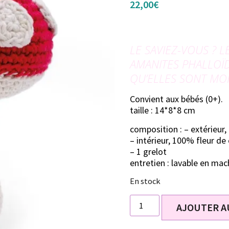
22,00
€
LE SAVIEZ-VOUS ? 
AMANITES
PHALLOÏD
QU’ELLES SONT MO
Convient aux bébés (0+).
taille : 14*8*8 cm
composition : – extérieur
– intérieur, 100% fleur de
– 1 grelot
entretien : lavable en mac
En stock
AJOUTER A