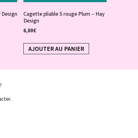
y Design
Cagette pliable S rouge Plum – Hay
Design
6,00
€
AJOUTER AU PANIER
?
cter.