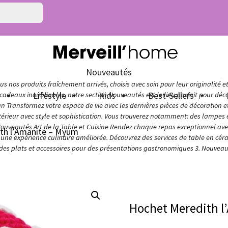
Nouveautés
s nos produits fraîchement arrivés, choisis avec soin pour leur originalité e
n
Lifestyle
Kids
Best-Sellers
adeaux inoubliables, notre section Nouveautés est le lieu parfait pour décou
ign Transformez votre espace de vie avec les dernières pièces de décoration 
térieur avec style et sophistication. Vous trouverez notamment: des lampes e
Nouveautés Art de la Table et Cuisine Rendez chaque repas exceptionnel avec 
th l’Amanite – Myum
ur une expérience culinaire améliorée. Découvrez des services de table en cér
 des plats et accessoires pour des présentations gastronomiques 3. Nouveaut
Hochet Meredith l