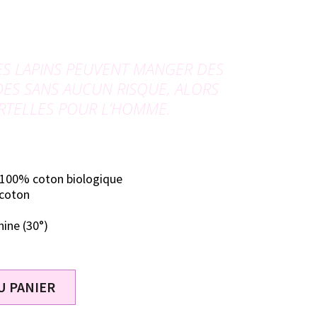
LES LAPINS PEUVENT MANGER DES
ES SANS AUCUN RISQUE, ALORS
RTELLES
POUR L’HOMME.
, 100% coton biologique
 coton
hine (30°)
U PANIER