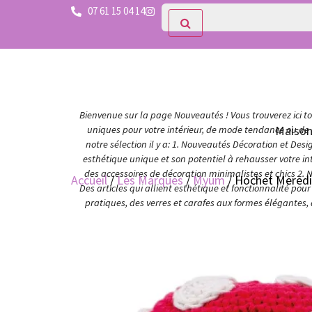
07 61 15 04 14
Bienvenue sur la page Nouveautés ! Vous trouverez ici tou
Maiso
uniques pour votre intérieur, de mode tendance ou de c
notre sélection il y a: 1. Nouveautés Décoration et Des
esthétique unique et son potentiel à rehausser votre in
des accessoires de décoration minimalistes et chics 2. 
Accueil
/
Les Marques
/
Myum
/ Hochet Meredi
Des articles qui allient esthétique et fonctionnalité po
pratiques, des verres et carafes aux formes élégantes,